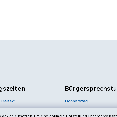
gszeiten
Bürgersprechst
Freitag:
Donnerstag
12.00 Uhr
16.00 bis 18.00 Uhr
Cookies einsetzen, um eine optimale Darstellung unserer Website