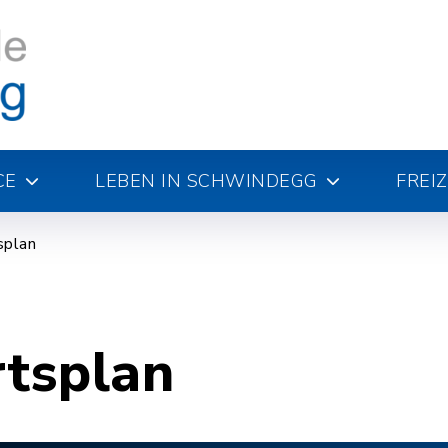
CE
LEBEN IN SCHWINDEGG
FREI
splan
rtsplan