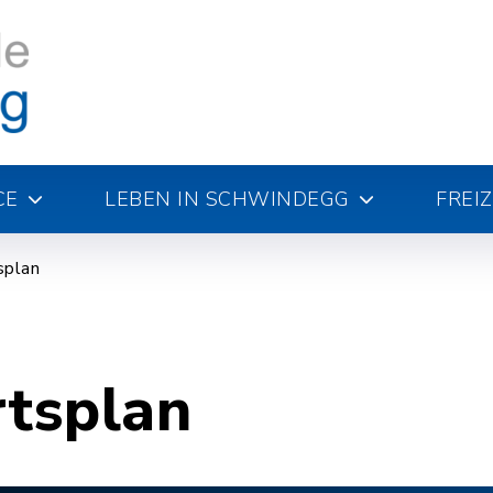
CE
LEBEN IN SCHWINDEGG
FREI
splan
rtsplan