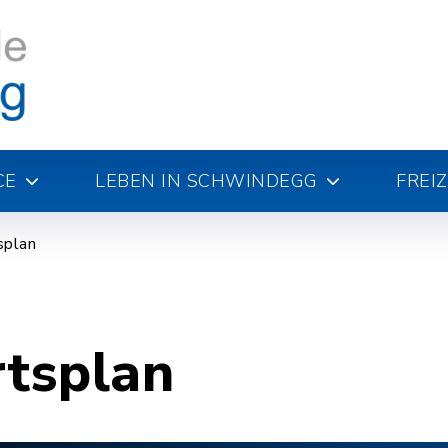
CE
LEBEN IN SCHWINDEGG
FREI
splan
rtsplan