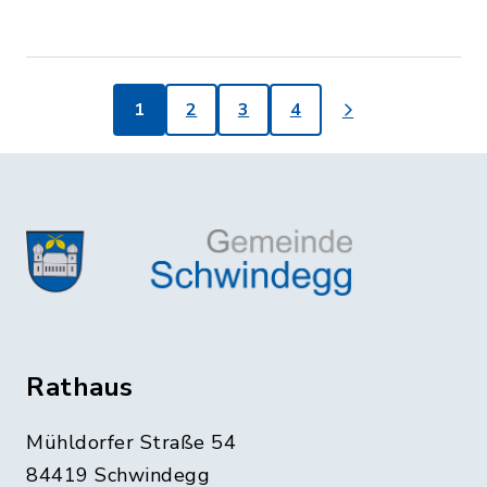
1
2
3
4
Rathaus
Mühldorfer Straße 54
84419 Schwindegg